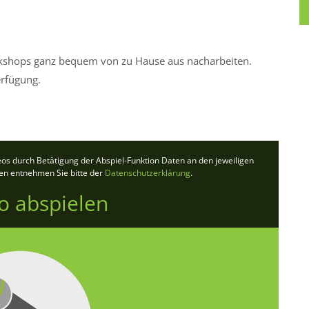
rkshops ganz bequem von zu Hause aus nacharbeiten.
erfügung.
deos durch Betätigung der Abspiel-Funktion Daten an den jeweiligen
ten entnehmen Sie bitte der
Datenschutzerklärung
.
o abspielen