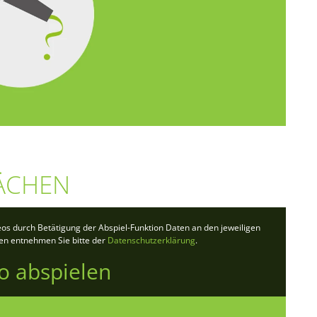
ÄCHEN
deos durch Betätigung der Abspiel-Funktion Daten an den jeweiligen
ten entnehmen Sie bitte der
Datenschutzerklärung
.
o abspielen